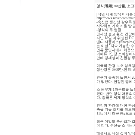
養殖
양식
(
)
수산물
,
소고
[
작년
세계
양식
어패류
http://news.naver.com/
-
축산업
생산성
갈수록
사막화로
가축
키울
땅
-
양식의
두
얼굴
경제성
높고
환경
·
건강
지난
18
일
미
워싱턴
DC
앤디
샤플리스
(Sharpless
는
이날
"
지속
가능한
수
인류
문명사에서
처음으
어패류
1
인당
소비량에
만에
경제성과
친환경
미국의
환경
보호
싱크
생산량은
6300
만
t
인
데
인구가
급속히
늘면서
2
가
꺾였다
.
한정된
땅에
소
몸무게
1
파운드를
늘
켰다
.
반면
양식
어류의
다
.
중국은
세계
양식의
건강과
환경에
대한
관
축을
키울
초지를
확보
11
㎏에서
최근
9
㎏으로
최근
어업도
축산업과
야
한다
.
수산물
소비는
해결사로
나선
것이
양