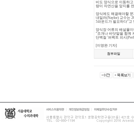
비도
양식으로
이동하고
량이
자연산을
앞지를
양식에도
해결해야할
문
내일러
(Naylor)
교수는
2
5
파운드가
필요하다
"
고
양식장
어류의
배설물이
"
조개나
바닷말을
함께
단백질
'
퍼펙트
피시
(Perf
[
이영완
기자
]
첨부파일