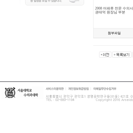
2008
어패류
전문
수의
권태억
원장님
부분
첨부파일