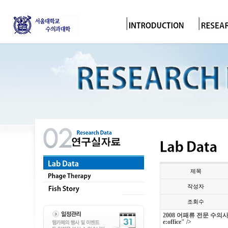
제목
작성자
조회수
2008
어패류
전문
수의
e:office" />